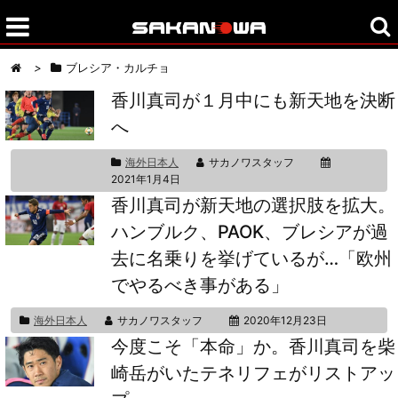
>
ブレシア・カルチョ
香川真司が１月中にも新天地を決断
へ
海外日本人
サカノワスタッフ
2021年1月4日
香川真司が新天地の選択肢を拡大。
ハンブルク、PAOK、ブレシアが過
去に名乗りを挙げているが…「欧州
でやるべき事がある」
海外日本人
サカノワスタッフ
2020年12月23日
今度こそ「本命」か。香川真司を柴
崎岳がいたテネリフェがリストアッ