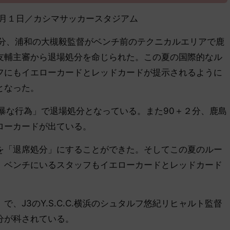
9年11月１日／カシマサッカースタジアム
分、浦和の大槻毅監督がベンチ前のテクニカルエリアで鹿
友輔主審から退場処分を命じられた。この夏の国際的なル
フにもイエローカードとレッドカードが提示されるように
となった。
暴な行為」で退場処分となっている。また90＋２分、鹿島
ローカードが出ている。
「退席処分」にすることができた。そしてこの夏のルー
、ベンチにいるスタッフもイエローカードとレッドカード
J3のY.S.C.C.横浜のシュタルフ悠紀リヒャルト監督
分が科されている。