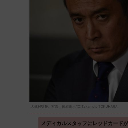
大槻毅監督。写真：徳原隆元/(C)Takamoto TOKUHARA
メディカルスタッフにレッドカード