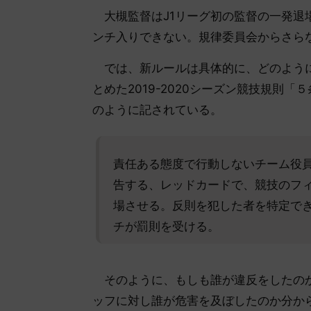
大槻監督はJ1リーグ初の監督の一発退場
ンチ入りできない。規律委員会からさら
では、新ルールは具体的に、どのように
とめた2019-2020シーズン競技規則
のように記されている。
責任ある態度で行動しないチーム役員
告する、レッドカードで、競技のフ
場させる。反則を犯した者を特定で
チが罰則を受ける。
そのように、もしも誰が違反をしたのか
ッフに対し誰が危害を及ぼしたのか分か