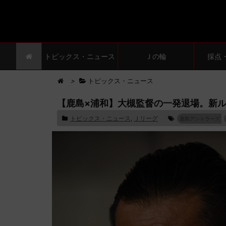
トピックス・ニュース
Ｊの輪
採点
>
トピックス・ニュース
【鹿島×浦和】大槻監督の一発退場。新ル
トピックス・ニュース
,
Ｊリーグ
鹿島アントラーズ