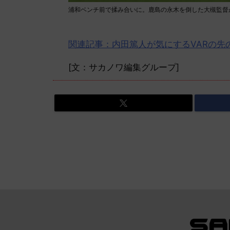
浦和ベンチ前で揉み合いに。鹿島の永木を倒した大槻監督が退場処
関連記事：内田篤人が気にするVARの先
[文：サカノワ編集グループ]