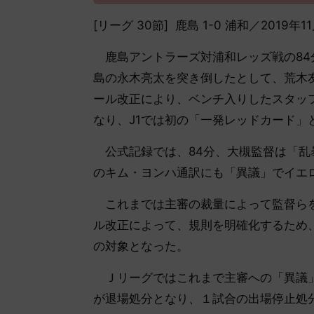
[リーグ 30節] 鹿島 1-0 浦和／201
鹿島アントラーズ対浦和レッズ戦の84
島の永木亮太を突き倒したとして、荒木
ール改正により、ベンチ入りしたスタッ
なり、J1では初の「一発レッドカード」
公式記録では、84分、大槻監督は「乱
のキム・ヨンハ通訳にも「異議」でイエ
これまでは主審の裁量によって監督らを
ル改正によって、規則を明確化するため
の対象となった。
Ｊリーグではこれまで主審への「異議」で、
が退場処分となり、１試合の出場停止処