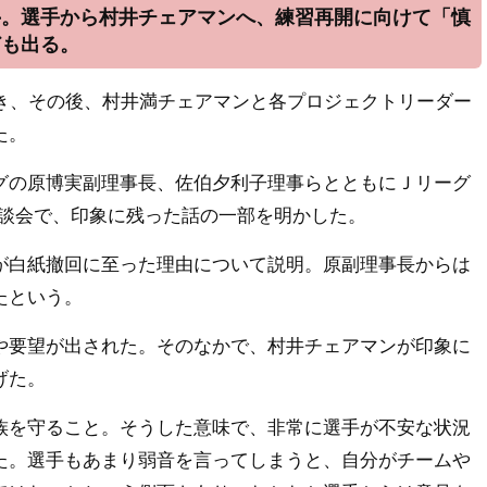
―。選手から村井チェアマンへ、練習再開に向けて「慎
ども出る。
き、その後、村井満チェアマンと各プロジェクトリーダー
た。
の原博実副理事長、佐伯夕利子理事らとともにＪリーグ
懇談会で、印象に残った話の一部を明かした。
白紙撤回に至った理由について説明。原副理事長からは
たという。
要望が出された。そのなかで、村井チェアマンが印象に
げた。
族を守ること。そうした意味で、非常に選手が不安な状況
た。選手もあまり弱音を言ってしまうと、自分がチームや