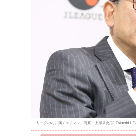
Ｊリーグの村井満チェアマン。写真：上岸卓史/(C)Takashi UEG