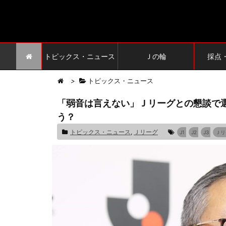
トピックス・ニュース
Ｊの輪
採点
>
トピックス・ニュース
「弱音は言えない」Ｊリーグとの懇談で
う？
トピックス・ニュース
,
Ｊリーグ
J1
J2
J3
Ｊリ