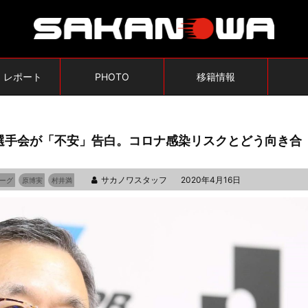
・レポート
PHOTO
移籍情報
選手会が「不安」告白。コロナ感染リスクとどう向き合
サカノワスタッフ
2020年4月16日
ーグ
原博実
村井満