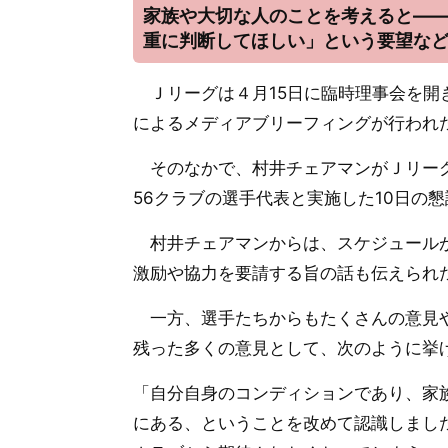
家族や大切な人のことを考えると―
重に判断してほしい」という要望な
Ｊリーグは４月15日に臨時理事会を開
によるメディアブリーフィングが行われ
そのなかで、村井チェアマンがＪリーグ
56クラブの選手代表と実施した10日の
村井チェアマンからは、スケジュールが
激励や協力を要請する旨の話も伝えられ
一方、選手たちからもたくさんの意見や
残った多くの意見として、次のように挙
「自分自身のコンディションであり、家
にある、ということを改めて認識しまし