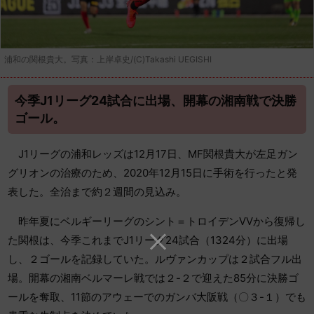
浦和の関根貴大。写真：上岸卓史/(C)Takashi UEGISHI
今季J1リーグ24試合に出場、開幕の湘南戦で決勝
ゴール。
J1リーグの浦和レッズは12月17日、MF関根貴大が左足ガン
グリオンの治療のため、2020年12月15日に手術を行ったと発
表した。全治まで約２週間の見込み。
昨年夏にベルギーリーグのシント＝トロイデンVVから復帰し
た関根は、今季これまでJ1リーグ24試合（1324分）に出場
し、２ゴールを記録していた。ルヴァンカップは２試合フル出
場。開幕の湘南ベルマーレ戦では２-２で迎えた85分に決勝ゴ
ールを奪取、11節のアウェーでのガンバ大阪戦（〇３-１）でも