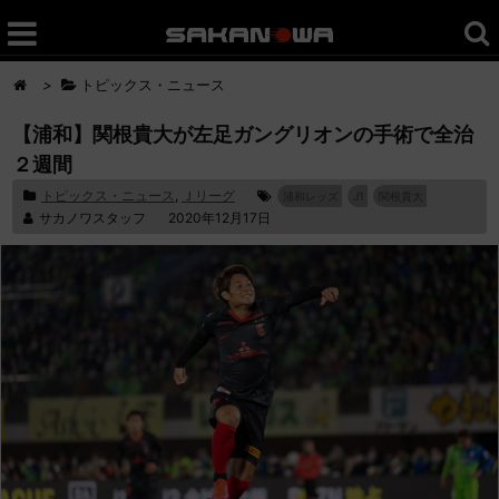
>
トピックス・ニュース
【浦和】関根貴大が左足ガングリオンの手術で全治
２週間
トピックス・ニュース
,
Ｊリーグ
浦和レッズ
J1
関根貴大
サカノワスタッフ
2020年12月17日