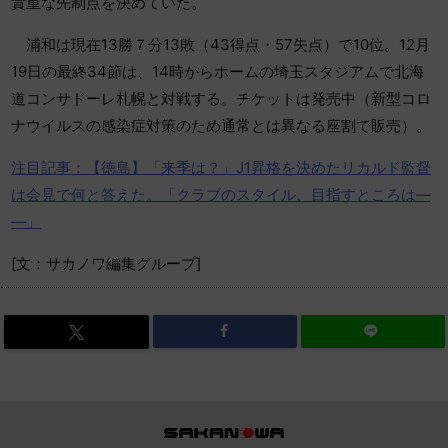
貴重な先制点を決めていた。
浦和は現在13勝７分13敗（43得点・57失点）で10位。12月
19日の最終34節は、14時からホームの埼玉スタジアムで北海
道コンサドーレ札幌と対戦する。チケットは発売中（新型コロ
ナウイルスの感染症対策のため通常とは異なる座割で販売）。
注目記事：【徳島】「来季は？」J1昇格を決めたリカルド監督
は会見で何と答えた。「クラブのスタイル、目指すところは―
―」
[文：サカノワ編集グループ]