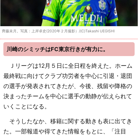
齊藤未月。写真：上岸卓史(2020年２月撮影）/(C)Takashi UEGISHI
川崎のシミッチはFC東京行きが有力に。
Ｊリーグは12月５日に全日程を終えた。ホーム
最終戦に向けてクラブ功労者を中心に引退・退団
の選手が発表されてきたが、今後、残留や降格の
決まったチームを中心に選手の動静が伝えられて
いくことになる。
そうしたなか、移籍に関する動きも表に出てき
た。一部報道や得てきた情報をもとに、「注目