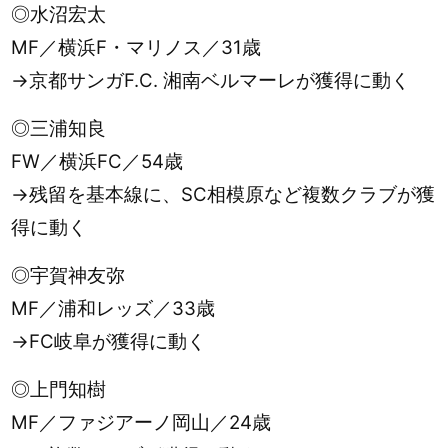
◎水沼宏太
MF／横浜F・マリノス／31歳
→京都サンガF.C. 湘南ベルマーレが獲得に動く
◎三浦知良
FW／横浜FC／54歳
→残留を基本線に、SC相模原など複数クラブが獲
得に動く
◎宇賀神友弥
MF／浦和レッズ／33歳
→FC岐阜が獲得に動く
◎上門知樹
MF／ファジアーノ岡山／24歳