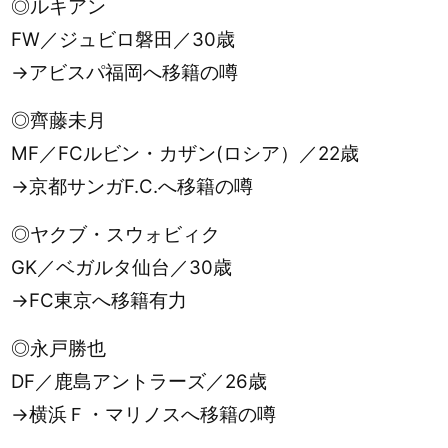
◎ルキアン
FW／ジュビロ磐田／30歳
→アビスパ福岡へ移籍の噂
◎齊藤未月
MF／FCルビン・カザン(ロシア）／22歳
→京都サンガF.C.へ移籍の噂
◎ヤクブ・スウォビィク
GK／ベガルタ仙台／30歳
→FC東京へ移籍有力
◎永戸勝也
DF／鹿島アントラーズ／26歳
→横浜Ｆ・マリノスへ移籍の噂