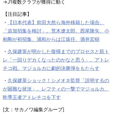
→J1複数クラブが獲得に動く
【注目記事】
・
【日本代表】前田大然ら海外移籍した場合、
「追加招集を検討」。荒木遼太郎、西尾隆矢、小
柏剛が初招集、浦和からは江坂任、酒井宏樹
・
久保建英が明かした復帰までのプロセスと筋ト
レ「一回りデカくなったのかなと思う」。アトレ
チコ戦、マジョルカに劇的決勝弾をもたらす
・
久保建英ショック！シメオネ監督「説明するの
が困難な状況」。レフティの一撃でマジョルカ、
昨季王者アトレチコを下す
[文：サカノワ編集グループ]