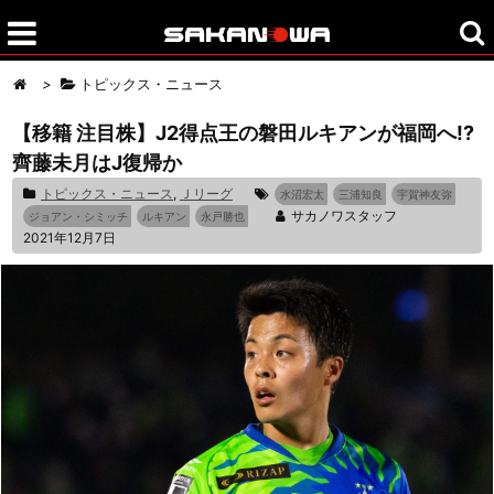
>
トピックス・ニュース
【移籍 注目株】J2得点王の磐田ルキアンが福岡へ!?
齊藤未月はJ復帰か
トピックス・ニュース
,
Ｊリーグ
水沼宏太
三浦知良
宇賀神友弥
サカノワスタッフ
ジョアン・シミッチ
ルキアン
永戸勝也
2021年12月7日