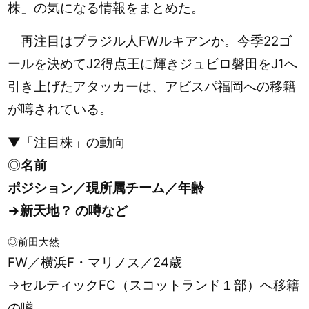
株」の気になる情報をまとめた。
再注目はブラジル人FWルキアンか。今季22ゴ
ールを決めてJ2得点王に輝きジュビロ磐田をJ1へ
引き上げたアタッカーは、アビスパ福岡への移籍
が噂されている。
▼「
注目株」の動向
◎
名前
ポジション／現所属チーム／年齢
→新天地？ の噂など
◎前田大然
FW／横浜F・マリノス／24歳
→セルティックFC（スコットランド１部）へ移籍
の噂