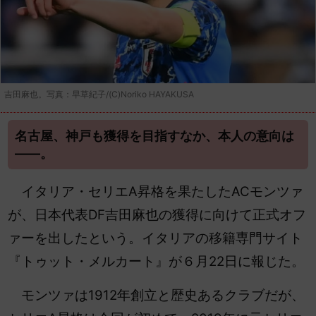
吉田麻也。写真：早草紀子/(C)Noriko HAYAKUSA
名古屋、神戸も獲得を目指すなか、本人の意向は
――。
イタリア・セリエA昇格を果たしたACモンツァ
が、日本代表DF吉田麻也の獲得に向けて正式オフ
ァーを出したという。イタリアの移籍専門サイト
『トゥット・メルカート』が６月22日に報じた。
モンツァは1912年創立と歴史あるクラブだが、