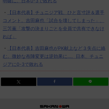
明確に。日本0-3で敗れる
・
【日本代表】チュニジア戦、ひと言寸評＆選手
コメント。吉田麻也「試合を壊してしまった」、
三笘薫「攻撃の決まりごとを全員で共有できなけ
れば」
・
【日本代表】吉田麻也がPK献上など３失点に絡
む。微妙な布陣変更は逆効果に…。日本、チュニ
ジアに0-3で敗れる