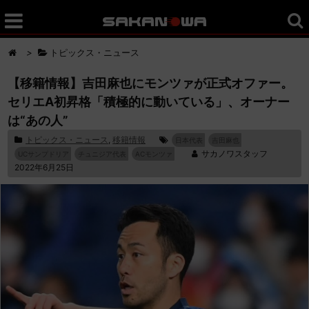
>
トピックス・ニュース
【移籍情報】吉田麻也にモンツァが正式オファー。
セリエA初昇格「積極的に動いている」、オーナー
は“あの人”
トピックス・ニュース
,
移籍情報
日本代表
吉田麻也
サカノワスタッフ
UCサンプドリア
チュニジア代表
ACモンツァ
2022年6月25日