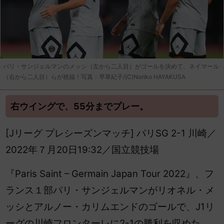
パリ・サンジェルマンのメッシ（左から二人目）がゴールを決めて、ネイマール
（右から二人目）らが祝福！写真：早草紀子/(C)Noriko HAYAKUSA
右ウイングで、55分までプレー。
[Jリーグ プレシーズンマッチ] パリSG 2-1 川崎／
2022年７月20日19:32／国立競技場
『Paris Saint – Germain Japan Tour 2022』、フ
ランス１部パリ・サンジェルマンがリオネル・メ
ッシと
アルノー・カリムエンドのゴールで、J1リ
ーグの川崎フロンターレに2-1の勝利を収めた。