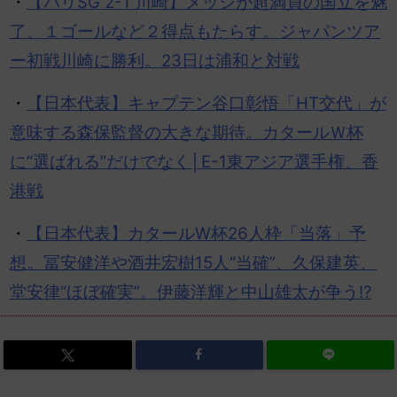
・
【パリSG 2-1 川崎】メッシが超満員の国立を魅
了、１ゴールなど２得点もたらす。ジャパンツア
ー初戦川崎に勝利。23日は浦和と対戦
・
【日本代表】キャプテン谷口彰悟「HT交代」が
意味する森保監督の大きな期待。カタールＷ杯
に“選ばれる”だけでなく│E-1東アジア選手権、香
港戦
・
【日本代表】カタールW杯26人枠「当落」予
想。冨安健洋や酒井宏樹15人“当確”、久保建英、
堂安律“ほぼ確実”。伊藤洋輝と中山雄太が争う!?