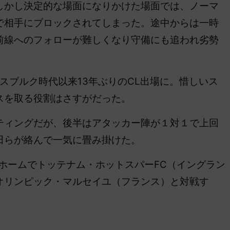
しかし決定的な場面になりかけた場面では、ノーマ
で相手にブロックされてしまった。途中からは一時
前線へのフォローが難しくなり守備にも追われ劣勢
スブルク時代以来13年ぶりのCL出場に
。惜しいス
スを取る役割はさすがだった。
ィングだが、後半はアタッカー陣が１対１で上回
田らが絡んで一気に畳み掛けた。
ホームでトッテナム・ホットスパーFC（イングラン
オリンピック・マルセイユ（フランス）と対戦す