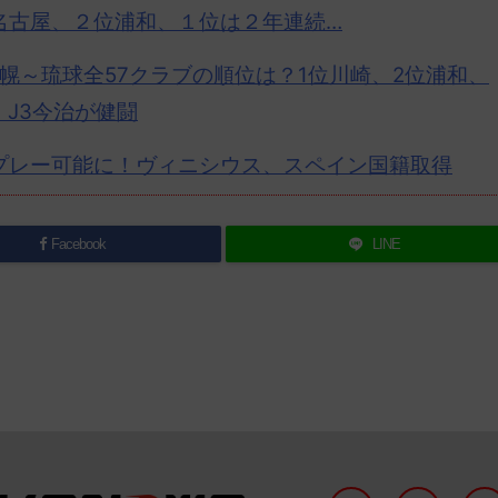
名古屋、２位浦和、１位は２年連続…
幌～琉球全57クラブの順位は？1位川崎、2位浦和、
。J3今治が健闘
プレー可能に！ヴィニシウス、スペイン国籍取得
Facebook
LINE