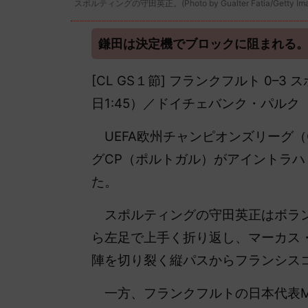
スポルティングの守田英正。(Photo by Gualter Fatia/Getty Ima
鎌田は決定機でブロックに阻まれる。
[CL GS１節] フランクフルト 0–
日1:45）／ドイチェバンク・パルク
UEFA欧州チャンピオンズリーグ（
グCP（ポルトガル）がアイントラハ
た。
スポルティングの守田英正はボラン
ら左足で上手く折り返し、マーカス
陣を切り裂く縦パスからフランシス
一方、フランクフルトの日本代表M