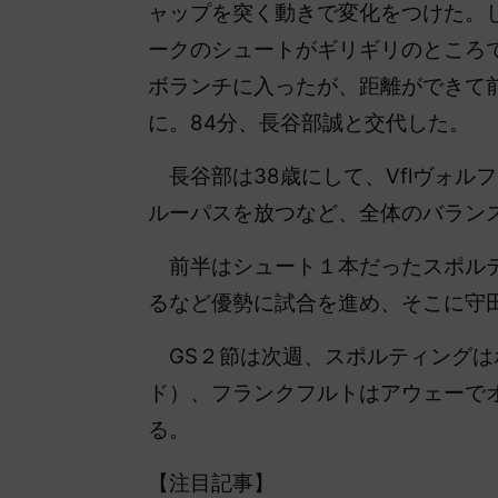
ャップを突く動きで変化をつけた。
ークのシュートがギリギリのところ
ボランチに入ったが、距離ができて
に。84分、長谷部誠と交代した。
長谷部は38歳にして、Vflヴォルフ
ルーパスを放つなど、全体のバラン
前半はシュート１本だったスポルテ
るなど優勢に試合を進め、そこに守
GS２節は次週、スポルティングは
ド）、フランクフルトはアウェーで
る。
【注目記事】