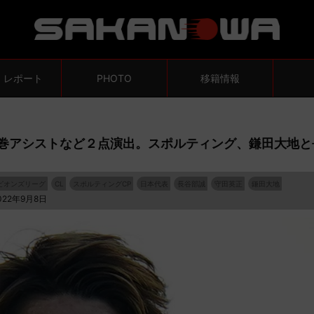
・レポート
PHOTO
移籍情報
圧巻アシストなど２点演出。スポルティング、鎌田大地と
ンピオンズリーグ
CL
スポルティングCP
日本代表
長谷部誠
守田英正
鎌田大地
022年9月8日