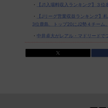
・
【J1入場料収入
ランキング
】３位
・
【Jリーグ営業収益
ランキング
】札
3位鹿島、トップ20にJ2勢４チーム
・
中井
卓大がレアル・マドリードで