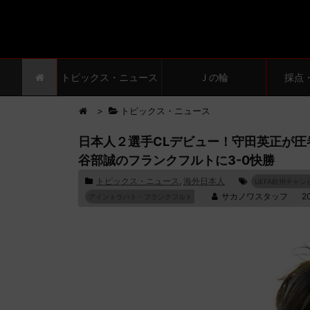
トピックス・ニュース
Ｊの輪
採点
>
トピックス・ニュース
日本人２選手CLデビュー！守田英正が
谷部誠のフランクフルトに3-0快勝
トピックス・ニュース
,
海外日本人
UEFA欧州チャ
サカノワスタッフ
2
アイントラハト・フランクフルト