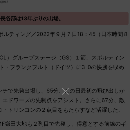
ges)
長谷部は13年ぶりの出場。
3 スポルティング／2022年９月７日18：45（日本時間８
CL）グループステージ（GS）１節、スポルティン
ト・フランクフルト（ドイツ）に3-0の快勝を収め
チで先発出場し、65分、この日最初の飛び出しか
・エドワーズの先制点をアシスト。さらに67分、敵
コ・トリンコンの２点目をもたらすなど活躍した。
F鎌田大地も２列目で
先発し、得意とする前線のギ