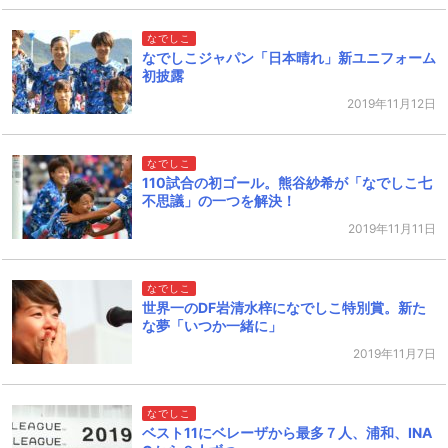
なでしこ
なでしこジャパン「日本晴れ」新ユニフォーム
初披露
2019年11月12日
なでしこ
110試合の初ゴール。熊谷紗希が「なでしこ七
不思議」の一つを解決！
2019年11月11日
なでしこ
世界一のDF岩清水梓になでしこ特別賞。新た
な夢「いつか一緒に」
2019年11月7日
なでしこ
ベスト11にベレーザから最多７人、浦和、INA