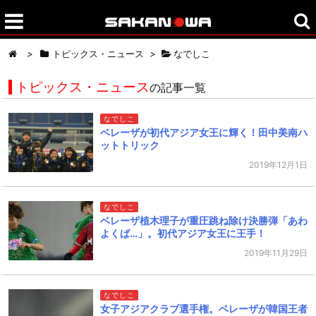
>
トピックス・ニュース
>
なでしこ
トピックス・ニュース
の記事一覧
なでしこ
ベレーザが初代アジア女王に輝く！田中美南ハ
ットトリック
2019年12月1日
なでしこ
ベレーザ植木理子が重圧跳ね除け決勝弾「あわ
よくば…」。初代アジア女王に王手！
2019年11月29日
なでしこ
女子アジアクラブ選手権。ベレーザが韓国王者