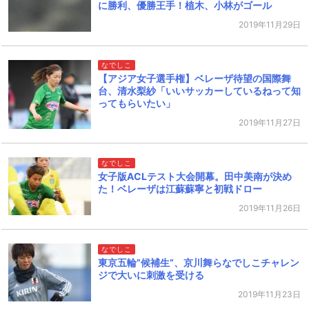
に勝利、優勝王手！植木、小林がゴール
2019年11月29日
なでしこ
【アジア女子選手権】ベレーザ待望の国際舞
台、清水梨紗「いいサッカーしているねって知
ってもらいたい」
2019年11月27日
なでしこ
女子版ACLテスト大会開幕。田中美南が決め
た！ベレーザは江蘇蘇寧と初戦ドロー
2019年11月26日
なでしこ
東京五輪”候補生”、京川舞らなでしこチャレン
ジで大いに刺激を受ける
2019年11月23日