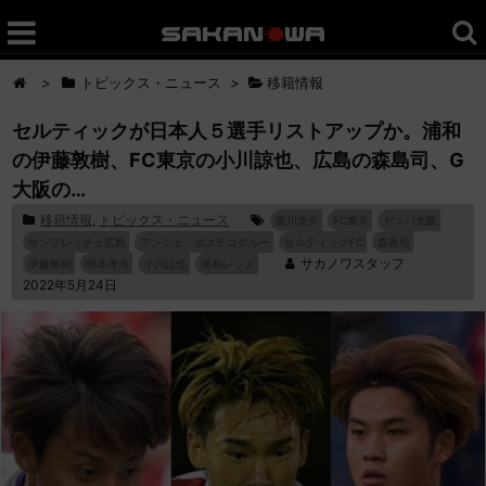
>
トピックス・ニュース
>
移籍情報
セルティックが日本人５選手リストアップか。浦和
の伊藤敦樹、FC東京の小川諒也、広島の森島司、G
大阪の…
移籍情報
,
トピックス・ニュース
黒川圭介
FC東京
ガンバ大阪
サンフレッチェ広島
アンジェ・ポステコグルー
セルティックFC
森島司
サカノワスタッフ
伊藤敦樹
明本考浩
小川諒也
浦和レッズ
2022年5月24日