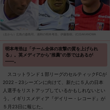
（左から）広島の森島司、浦和の明本考浩、伊藤敦樹。(C)SAKANOWA
明本考浩は「チーム全体の攻撃の質を上げられ
る」。英メディアから“推薦”の形ではあるが
――。
スコットランド１部リーグのセルティックFCが
2022－23シーズンに向けて、新たに５人の日本
人選手をリストアップしているかもしれないとい
う。イギリスメディア『デイリー・レコード』が
５月23日に報じた。