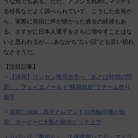
うな形でもある。ただ、アンジェ戦術にマッチす
る特長などよく調べられていて、こうした企画か
ら、実際に前田に声が掛かった過去の経緯もあ
る。さすがに日本人選手をさらに増やすことはな
いと思われるが……あながち“ない話”とも言い切れ
なさそうだ。
【注目記事】
・
【浦和】リンセン獲得合意へ「あとは時間の問
題」。フェイエノールト“移籍前提”でチーム作り
着手
・
直前に伏線…昌子とレアンドロ内輪喧嘩が勃
発、ダービーC大阪の敵地ピッチ上で
・
ムバッペ「裏切り」、久保建英レアル・マドリ