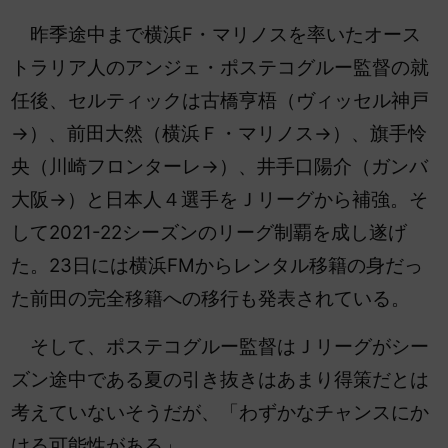
昨季途中まで横浜F・マリノスを率いたオース
トラリア人のアンジェ・ポステコグルー監督の就
任後、セルティックは古橋亨梧（ヴィッセル神戸
→）、前田大然（横浜Ｆ・マリノス→）、旗手怜
央（川崎フロンターレ→）、井手口陽介（ガンバ
大阪→）と日本人４選手をＪリーグから補強。そ
して2021-22シーズンのリーグ制覇を成し遂げ
た。23日には横浜FMからレンタル移籍の身だっ
た前田の完全移籍への移行も発表されている。
そして、ポステコグルー監督はＪリーグがシー
ズン途中である夏の引き抜きはあまり得策だとは
考えていないそうだが、「わずかなチャンスにか
ける可能性がある」。