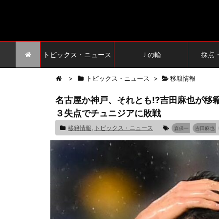
トピックス・ニュース
Ｊの輪
採点
>
トピックス・ニュース
>
移籍情報
名古屋か神戸、それとも!?吉田麻也が移
３失点でチュニジアに敗戦
移籍情報
,
トピックス・ニュース
森保一
吉田麻也