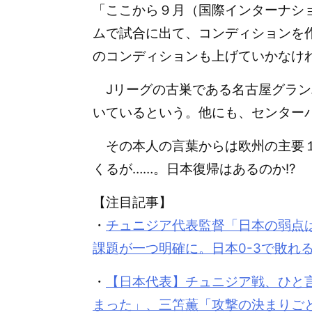
「
ここから９月（国際インターナシ
ムで試合に出て、コンディションを
のコンディションも上げていかなけ
Jリーグの古巣である名古屋グラン
いているという。他にも、センターバ
その本人の言葉からは欧州の主要１
くるが……。日本復帰はあるのか!?
【注目記事】
・
チュニジア代表監督「日本の弱点
課題が一つ明確に。日本0-3で敗れ
・
【日本代表】チュニジア戦、ひと
まった」、三笘薫「攻撃の決まりご