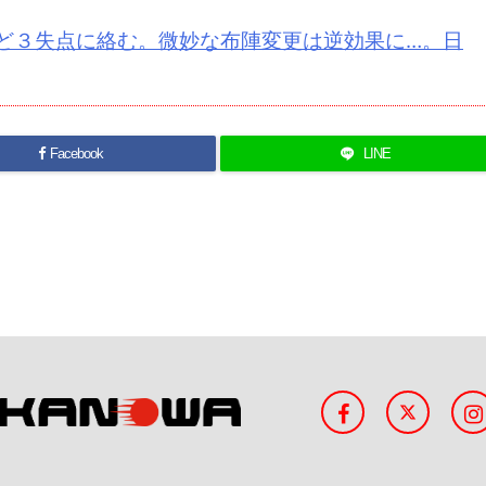
など３失点に絡む。微妙な布陣変更は逆効果に…。日
Facebook
LINE