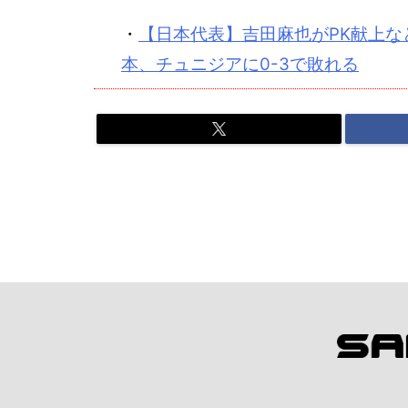
・
【日本代表】吉田麻也がPK献上
本、チュニジアに0-3で敗れる