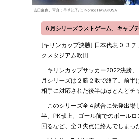
吉田麻也。写真：早草紀子/(C)Noriko HAYAKUSA
６月シリーズラストゲーム、キャプ
[キリンカップ決勝] 日本代表 0–3 
クスタジアム吹田
キリンカップサッカー2022決勝、
月シリーズは２勝２敗で終了。前半
相手に対応された後半はほとんどチ
このシリーズ全４試合に先発出場し
半、PK献上、ゴール前でのボール
回るなど、全３失点に絡んでしまっ