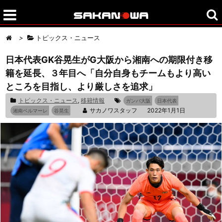
>
トピックス・ニュース
日本代表GK谷晃生がG大阪から湘南への期限付き移
籍を延長、３年目へ「自分自身もチームもより高い
ところを目指し、より厳しさを追求」
トピックス・ニュース
,
移籍情報
ガンバ大阪
日本代表
サカノワスタッフ
2022年1月1日
湘南ベルマーレ
谷晃生