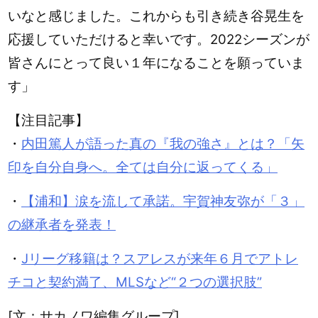
いなと感じました。これからも引き続き谷晃生を
応援していただけると幸いです。2022シーズンが
皆さんにとって良い１年になることを願っていま
す」
【注目記事】
・
内田篤人が語った真の『我の強さ』とは？「矢
印を自分自身へ。全ては自分に返ってくる」
・
【浦和】涙を流して承諾。宇賀神友弥が「３」
の継承者を発表！
・
Jリーグ移籍は？スアレスが来年６月でアトレ
チコと契約満了、MLSなど“２つの選択肢”
[文：サカノワ編集グループ]