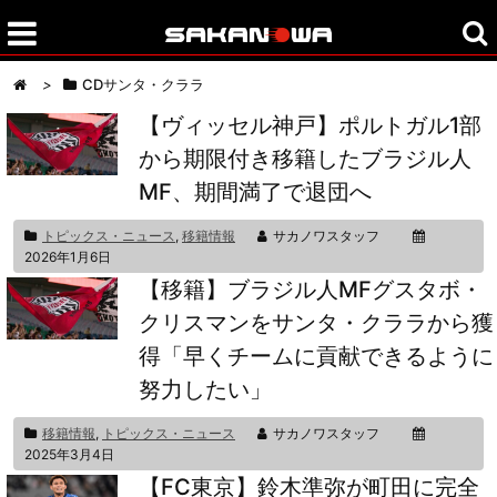
>
CDサンタ・クララ
【ヴィッセル神戸】ポルトガル1部
から期限付き移籍したブラジル人
MF、期間満了で退団へ
トピックス・ニュース
,
移籍情報
サカノワスタッフ
2026年1月6日
【移籍】ブラジル人MFグスタボ・
クリスマンをサンタ・クララから獲
得「早くチームに貢献できるように
努力したい」
移籍情報
,
トピックス・ニュース
サカノワスタッフ
2025年3月4日
【FC東京】鈴木準弥が町田に完全