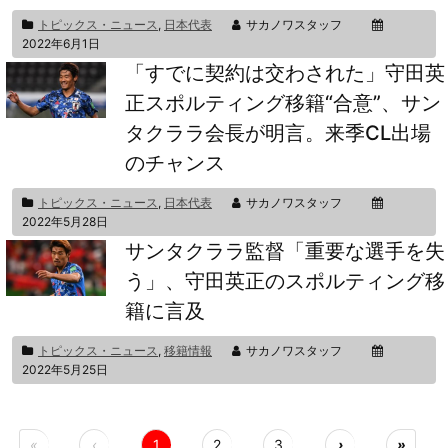
トピックス・ニュース
,
日本代表
サカノワスタッフ
2022年6月1日
「すでに契約は交わされた」守田英
正スポルティング移籍“合意”、サン
タクララ会長が明言。来季CL出場
のチャンス
トピックス・ニュース
,
日本代表
サカノワスタッフ
2022年5月28日
サンタクララ監督「重要な選手を失
う」、守田英正のスポルティング移
籍に言及
トピックス・ニュース
,
移籍情報
サカノワスタッフ
2022年5月25日
«
‹
1
2
3
›
»